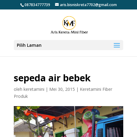
087834777739
aris.bisniskreta7702@gmail.com
Pilih Laman
sepeda air bebek
oleh
keretamini
|
Mei 30, 2015
|
Keretamini Fiber
Produk