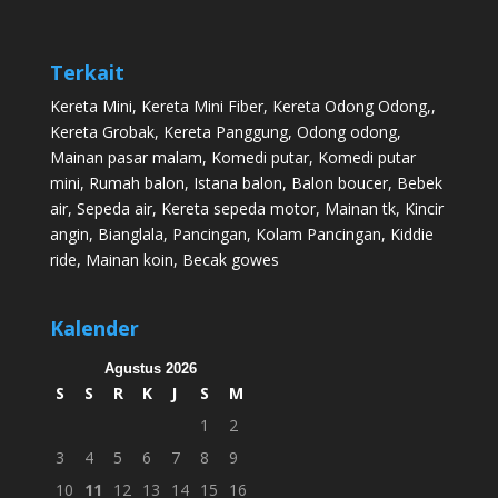
Terkait
Kereta Mini
,
Kereta Mini Fiber
,
Kereta Odong Odong
,,
Kereta Grobak
,
Kereta Panggung
,
Odong odong
,
Mainan pasar malam
,
Komedi putar
,
Komedi putar
mini
,
Rumah balon
,
Istana balon
,
Balon boucer
,
Bebek
air
,
Sepeda air
,
Kereta sepeda motor
,
Mainan tk
,
Kincir
angin
,
Bianglala
,
Pancingan
,
Kolam Pancingan
,
Kiddie
ride
,
Mainan koin
,
Becak gowes
Kalender
Agustus 2026
S
S
R
K
J
S
M
1
2
3
4
5
6
7
8
9
10
11
12
13
14
15
16