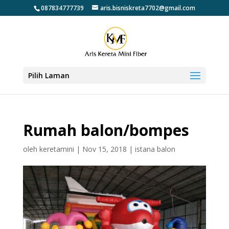
087834777739
aris.bisniskreta7702@gmail.com
Pilih Laman
Rumah balon/bompes
oleh
keretamini
|
Nov 15, 2018
|
istana balon