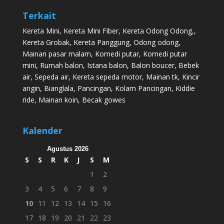
Terkait
Kereta Mini
,
Kereta Mini Fiber
,
Kereta Odong Odong
,,
Kereta Grobak
,
Kereta Panggung
,
Odong odong
,
Mainan pasar malam
,
Komedi putar
,
Komedi putar
mini
,
Rumah balon
,
Istana balon
,
Balon boucer
,
Bebek
air
,
Sepeda air
,
Kereta sepeda motor
,
Mainan tk
,
Kincir
angin
,
Bianglala
,
Pancingan
,
Kolam Pancingan
,
Kiddie
ride
,
Mainan koin
,
Becak gowes
Kalender
Agustus 2026
S
S
R
K
J
S
M
1
2
3
4
5
6
7
8
9
10
11
12
13
14
15
16
17
18
19
20
21
22
23