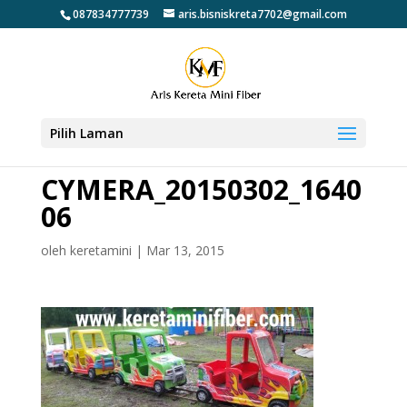
087834777739
aris.bisniskreta7702@gmail.com
Pilih Laman
CYMERA_20150302_1640
06
oleh
keretamini
|
Mar 13, 2015