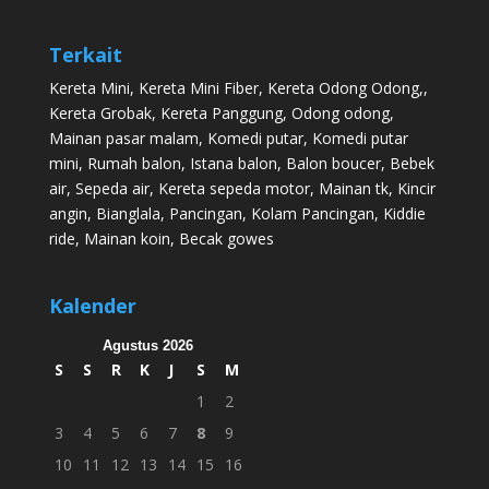
Terkait
Kereta Mini
,
Kereta Mini Fiber
,
Kereta Odong Odong
,,
Kereta Grobak
,
Kereta Panggung
,
Odong odong
,
Mainan pasar malam
,
Komedi putar
,
Komedi putar
mini
,
Rumah balon
,
Istana balon
,
Balon boucer
,
Bebek
air
,
Sepeda air
,
Kereta sepeda motor
,
Mainan tk
,
Kincir
angin
,
Bianglala
,
Pancingan
,
Kolam Pancingan
,
Kiddie
ride
,
Mainan koin
,
Becak gowes
Kalender
Agustus 2026
S
S
R
K
J
S
M
1
2
3
4
5
6
7
8
9
10
11
12
13
14
15
16