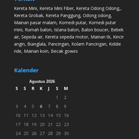
Kereta Mini
,
Kereta Mini Fiber
,
Kereta Odong Odong
,,
Kereta Grobak
,
Kereta Panggung
,
Odong odong
,
Mainan pasar malam
,
Komedi putar
,
Komedi putar
mini
,
Rumah balon
,
Istana balon
,
Balon boucer
,
Bebek
air
,
Sepeda air
,
Kereta sepeda motor
,
Mainan tk
,
Kincir
angin
,
Bianglala
,
Pancingan
,
Kolam Pancingan
,
Kiddie
ride
,
Mainan koin
,
Becak gowes
Kalender
Agustus 2026
S
S
R
K
J
S
M
1
2
3
4
5
6
7
8
9
10
11
12
13
14
15
16
17
18
19
20
21
22
23
24
25
26
27
28
29
30