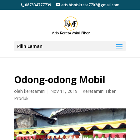
087834777739
aris.bisniskreta7702@gmail.com
Pilih Laman
Odong-odong Mobil
oleh
keretamini
|
Nov 11, 2019
|
Keretamini Fiber
Produk