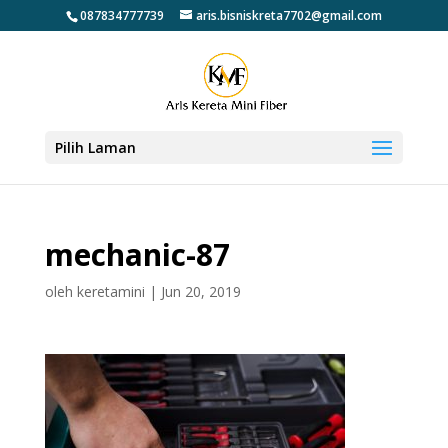
087834777739
aris.bisniskreta7702@gmail.com
Pilih Laman
mechanic-87
oleh
keretamini
|
Jun 20, 2019