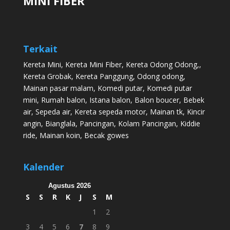
MINI FIBER
Terkait
Kereta Mini
,
Kereta Mini Fiber
,
Kereta Odong Odong
,,
Kereta Grobak
,
Kereta Panggung
,
Odong odong
,
Mainan pasar malam
,
Komedi putar
,
Komedi putar
mini
,
Rumah balon
,
Istana balon
,
Balon boucer
,
Bebek
air
,
Sepeda air
,
Kereta sepeda motor
,
Mainan tk
,
Kincir
angin
,
Bianglala
,
Pancingan
,
Kolam Pancingan
,
Kiddie
ride
,
Mainan koin
,
Becak gowes
Kalender
Agustus 2026
S
S
R
K
J
S
M
1
2
3
4
5
6
7
8
9