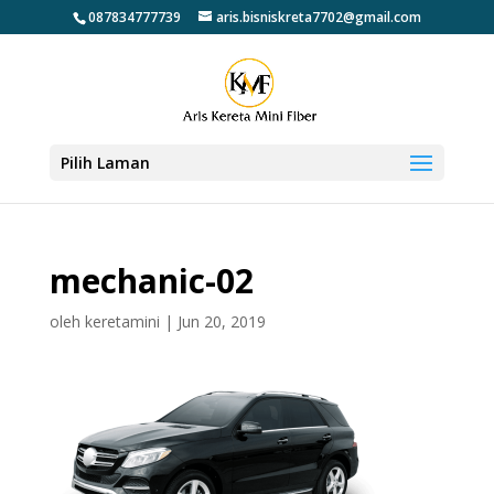
087834777739
aris.bisniskreta7702@gmail.com
Pilih Laman
mechanic-02
oleh
keretamini
|
Jun 20, 2019