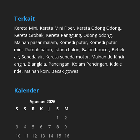
Terkait
Kereta Mini
,
Kereta Mini Fiber
,
Kereta Odong Odong
,,
Kereta Grobak
,
Kereta Panggung
,
Odong odong
,
Mainan pasar malam
,
Komedi putar
,
Komedi putar
mini
,
Rumah balon
,
Istana balon
,
Balon boucer
,
Bebek
air
,
Sepeda air
,
Kereta sepeda motor
,
Mainan tk
,
Kincir
angin
,
Bianglala
,
Pancingan
,
Kolam Pancingan
,
Kiddie
ride
,
Mainan koin
,
Becak gowes
Kalender
Agustus 2026
S
S
R
K
J
S
M
1
2
3
4
5
6
7
8
9
10
11
12
13
14
15
16