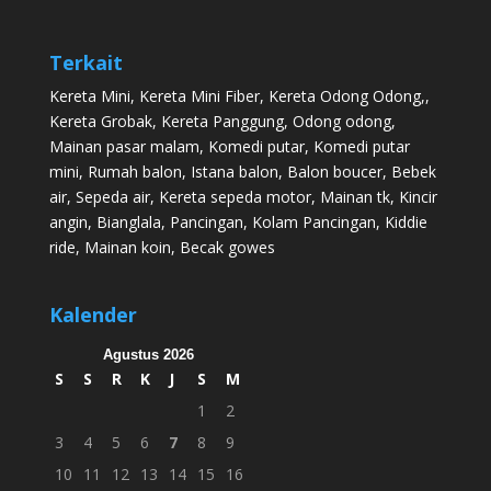
Terkait
Kereta Mini
,
Kereta Mini Fiber
,
Kereta Odong Odong
,,
Kereta Grobak
,
Kereta Panggung
,
Odong odong
,
Mainan pasar malam
,
Komedi putar
,
Komedi putar
mini
,
Rumah balon
,
Istana balon
,
Balon boucer
,
Bebek
air
,
Sepeda air
,
Kereta sepeda motor
,
Mainan tk
,
Kincir
angin
,
Bianglala
,
Pancingan
,
Kolam Pancingan
,
Kiddie
ride
,
Mainan koin
,
Becak gowes
Kalender
Agustus 2026
S
S
R
K
J
S
M
1
2
3
4
5
6
7
8
9
10
11
12
13
14
15
16