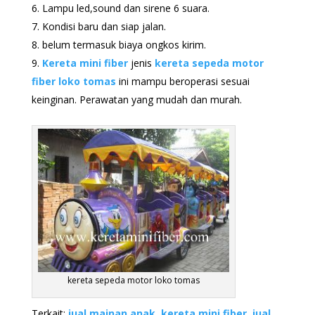
Lampu led,sound dan sirene 6 suara.
Kondisi baru dan siap jalan.
belum termasuk biaya ongkos kirim.
Kereta mini fiber
jenis
kereta sepeda motor
fiber loko tomas
ini mampu beroperasi sesuai
keinginan. Perawatan yang mudah dan murah.
kereta sepeda motor loko tomas
Terkait:
jual mainan anak
,
kereta mini fiber
,
jual