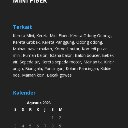
Terkait
Kereta Mini
,
Kereta Mini Fiber
,
Kereta Odong Odong
,,
Kereta Grobak
,
Kereta Panggung
,
Odong odong
,
Mainan pasar malam
,
Komedi putar
,
Komedi putar
mini
,
Rumah balon
,
Istana balon
,
Balon boucer
,
Bebek
air
,
Sepeda air
,
Kereta sepeda motor
,
Mainan tk
,
Kincir
angin
,
Bianglala
,
Pancingan
,
Kolam Pancingan
,
Kiddie
ride
,
Mainan koin
,
Becak gowes
Kalender
Agustus 2026
S
S
R
K
J
S
M
1
2
3
4
5
6
7
8
9