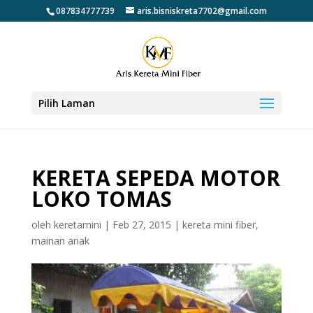
087834777739
aris.bisniskreta7702@gmail.com
Pilih Laman
KERETA SEPEDA MOTOR
LOKO TOMAS
oleh
keretamini
|
Feb 27, 2015
|
kereta mini fiber
,
mainan anak