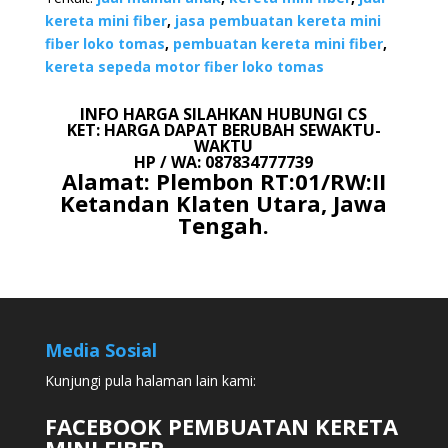
kereta mini fiber
,
jasa pembuatan kereta mini
fiber loko tomas
,
pembuatan kereta mini fiber
,
kereta sepeda motor fiber loko tomas
INFO HARGA SILAHKAN HUBUNGI CS
KET: HARGA DAPAT BERUBAH SEWAKTU-
WAKTU
HP / WA: 087834777739
Alamat: Plembon RT:01/RW:II
Ketandan Klaten Utara, Jawa
Tengah.
Media Sosial
Kunjungi pula halaman lain kami:
FACEBOOK PEMBUATAN KERETA
MINI FIBER