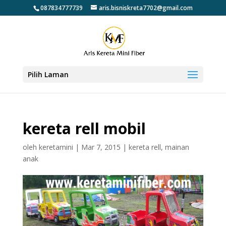
087834777739
aris.bisniskreta7702@gmail.com
Pilih Laman
kereta rell mobil
oleh
keretamini
|
Mar 7, 2015
|
kereta rell
,
mainan
anak