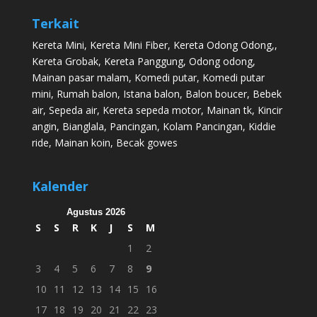
Terkait
Kereta Mini
,
Kereta Mini Fiber
,
Kereta Odong Odong
,,
Kereta Grobak
,
Kereta Panggung
,
Odong odong
,
Mainan pasar malam
,
Komedi putar
,
Komedi putar
mini
,
Rumah balon
,
Istana balon
,
Balon boucer
,
Bebek
air
,
Sepeda air
,
Kereta sepeda motor
,
Mainan tk
,
Kincir
angin
,
Bianglala
,
Pancingan
,
Kolam Pancingan
,
Kiddie
ride
,
Mainan koin
,
Becak gowes
Kalender
Agustus 2026
S
S
R
K
J
S
M
1
2
3
4
5
6
7
8
9
10
11
12
13
14
15
16
17
18
19
20
21
22
23