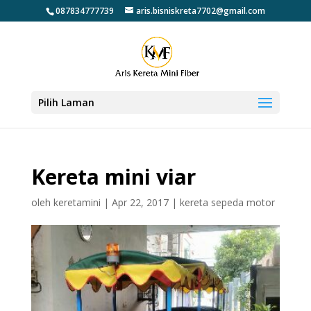
087834777739
aris.bisniskreta7702@gmail.com
Pilih Laman
Kereta mini viar
oleh
keretamini
|
Apr 22, 2017
|
kereta sepeda motor