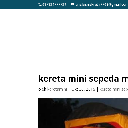
087834777739
aris.bisniskreta7702@gmail.co
kereta mini sepeda 
oleh
keretamini
|
Okt 30, 2016
|
kereta mini se