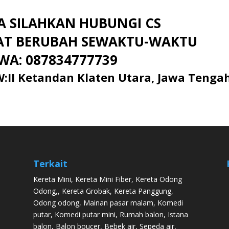
A SILAHKAN HUBUNGI CS
PAT BERUBAH SEWAKTU-WAKTU
 WA: 087834777739
:II Ketandan Klaten Utara, Jawa Tengah
Terkait
Kereta Mini
,
Kereta Mini Fiber
,
Kereta Odong
Odong
,,
Kereta Grobak
,
Kereta Panggung
,
Odong odong
,
Mainan pasar malam
,
Komedi
putar
,
Komedi putar mini
,
Rumah balon
,
Istana
balon
,
Balon boucer
,
Bebek air
,
Sepeda air
,