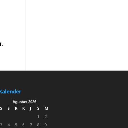
.
Kalender
Agustus 2026
S
S
R
K
J
S
M
1
2
3
4
5
6
7
8
9