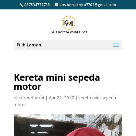
087834777739
aris.bisniskreta7702@gmail.com
Pilih Laman
Kereta mini sepeda
motor
oleh
keretamini
|
Apr 22, 2017
|
kereta mini sepeda
motor