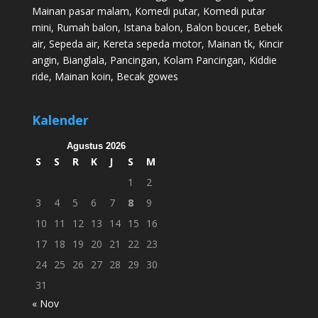
Mainan pasar malam
,
Komedi putar
,
Komedi putar
mini
,
Rumah balon
,
Istana balon
,
Balon boucer
,
Bebek
air
,
Sepeda air
,
Kereta sepeda motor
,
Mainan tk
,
Kincir
angin
,
Bianglala
,
Pancingan
,
Kolam Pancingan
,
Kiddie
ride
,
Mainan koin
,
Becak gowes
Kalender
Agustus 2026
S
S
R
K
J
S
M
1
2
3
4
5
6
7
8
9
10
11
12
13
14
15
16
17
18
19
20
21
22
23
24
25
26
27
28
29
30
31
« Nov