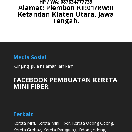
HP / WA: 087834777739
Alamat: Plembon RT:01/RW:II
Ketandan Klaten Utara, Jawa
Tengah.
Media Sosial
Kunjungi pula halaman lain kami:
FACEBOOK PEMBUATAN KERETA
MINI FIBER
Terkait
Kereta Mini
,
Kereta Mini Fiber
,
Kereta Odong Odong
,,
Kereta Grobak
,
Kereta Panggung
,
Odong odong
,