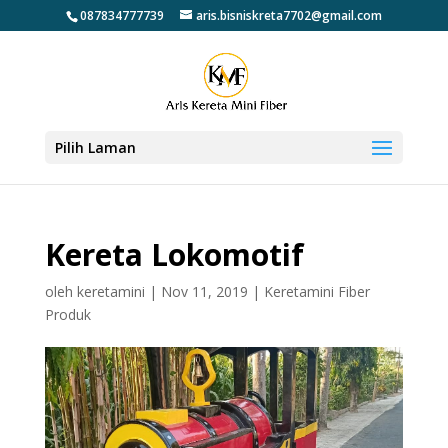
087834777739
aris.bisniskreta7702@gmail.com
Pilih Laman
Kereta Lokomotif
oleh
keretamini
|
Nov 11, 2019
|
Keretamini Fiber
Produk