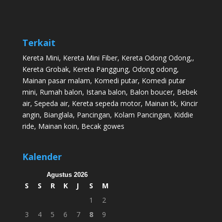
Terkait
Kereta Mini
,
Kereta Mini Fiber
,
Kereta Odong Odong
,,
Kereta Grobak
,
Kereta Panggung
,
Odong odong
,
Mainan pasar malam
,
Komedi putar
,
Komedi putar
mini
,
Rumah balon
,
Istana balon
,
Balon boucer
,
Bebek
air
,
Sepeda air
,
Kereta sepeda motor
,
Mainan tk
,
Kincir
angin
,
Bianglala
,
Pancingan
,
Kolam Pancingan
,
Kiddie
ride
,
Mainan koin
,
Becak gowes
Kalender
Agustus 2026
S
S
R
K
J
S
M
1
2
3
4
5
6
7
8
9