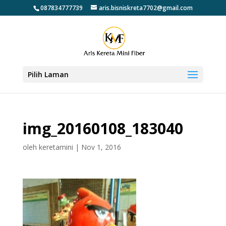
087834777739
aris.bisniskreta7702@gmail.com
Pilih Laman
img_20160108_183040
oleh
keretamini
|
Nov 1, 2016