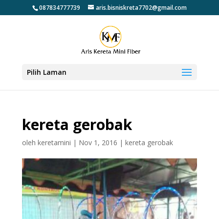
087834777739
aris.bisniskreta7702@gmail.com
Pilih Laman
kereta gerobak
oleh
keretamini
|
Nov 1, 2016
|
kereta gerobak