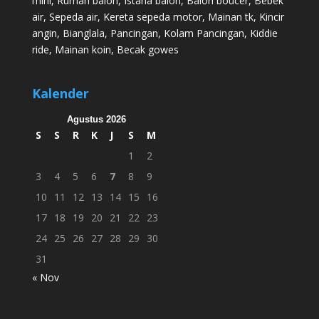
mini
,
Rumah balon
,
Istana balon
,
Balon boucer
,
Bebek
air
,
Sepeda air
,
Kereta sepeda motor
,
Mainan tk
,
Kincir
angin
,
Bianglala
,
Pancingan
,
Kolam Pancingan
,
Kiddie
ride
,
Mainan koin
,
Becak gowes
Kalender
Agustus 2026
S
S
R
K
J
S
M
1
2
3
4
5
6
7
8
9
10
11
12
13
14
15
16
17
18
19
20
21
22
23
24
25
26
27
28
29
30
31
« Nov