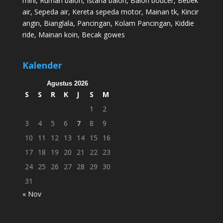
mini
,
Rumah balon
,
Istana balon
,
Balon boucer
,
Bebek
air
,
Sepeda air
,
Kereta sepeda motor
,
Mainan tk
,
Kincir
angin
,
Bianglala
,
Pancingan
,
Kolam Pancingan
,
Kiddie
ride
,
Mainan koin
,
Becak gowes
Kalender
Agustus 2026
S
S
R
K
J
S
M
1
2
3
4
5
6
7
8
9
10
11
12
13
14
15
16
17
18
19
20
21
22
23
24
25
26
27
28
29
30
31
« Nov