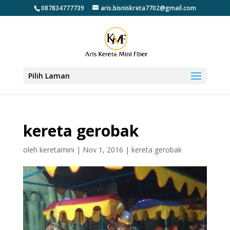
087834777739
aris.bisniskreta7702@gmail.com
Pilih Laman
kereta gerobak
oleh
keretamini
|
Nov 1, 2016
|
kereta gerobak