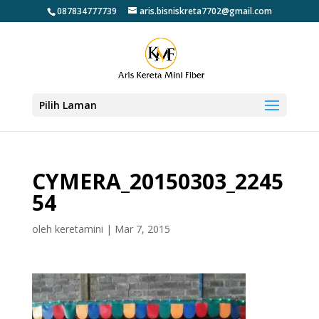
087834777739
aris.bisniskreta7702@gmail.com
Pilih Laman
CYMERA_20150303_2245
54
oleh
keretamini
|
Mar 7, 2015