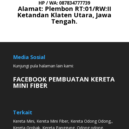
HP / WA: 087834777739
Alamat: Plembon RT:01/RW:II
Ketandan Klaten Utara, Jawa
Tengah.
Media Sosial
Kunjungi pula halaman lain kami:
FACEBOOK PEMBUATAN KERETA
MINI FIBER
Terkait
Kereta Mini
,
Kereta Mini Fiber
,
Kereta Odong Odong
,,
Kereta Grobak
,
Kereta Panggung
,
Odong odong
,