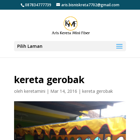
087834777739
aris.bisniskreta7702@gmail.com
Pilih Laman
kereta gerobak
oleh
keretamini
|
Mar 14, 2016
|
kereta gerobak