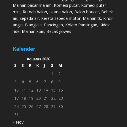
Mainan pasar malam
,
Komedi putar
,
Komedi putar
mini
,
Rumah balon
,
Istana balon
,
Balon boucer
,
Bebek
air
,
Sepeda air
,
Kereta sepeda motor
,
Mainan tk
,
Kincir
angin
,
Bianglala
,
Pancingan
,
Kolam Pancingan
,
Kiddie
ride
,
Mainan koin
,
Becak gowes
Kalender
Agustus 2026
S
S
R
K
J
S
M
1
2
3
4
5
6
7
8
9
10
11
12
13
14
15
16
17
18
19
20
21
22
23
24
25
26
27
28
29
30
31
« Nov