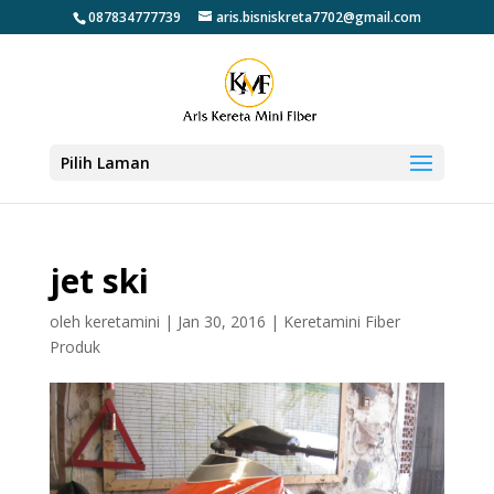
087834777739
aris.bisniskreta7702@gmail.com
Pilih Laman
jet ski
oleh
keretamini
|
Jan 30, 2016
|
Keretamini Fiber
Produk