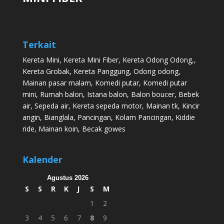
Terkait
Kereta Mini
,
Kereta Mini Fiber
,
Kereta Odong Odong
,,
Kereta Grobak
,
Kereta Panggung
,
Odong odong
,
Mainan pasar malam
,
Komedi putar
,
Komedi putar
mini
,
Rumah balon
,
Istana balon
,
Balon boucer
,
Bebek
air
,
Sepeda air
,
Kereta sepeda motor
,
Mainan tk
,
Kincir
angin
,
Bianglala
,
Pancingan
,
Kolam Pancingan
,
Kiddie
ride
,
Mainan koin
,
Becak gowes
Kalender
Agustus 2026
S
S
R
K
J
S
M
1
2
3
4
5
6
7
8
9