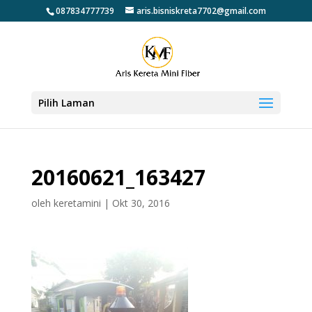
087834777739
aris.bisniskreta7702@gmail.com
Pilih Laman
20160621_163427
oleh
keretamini
|
Okt 30, 2016